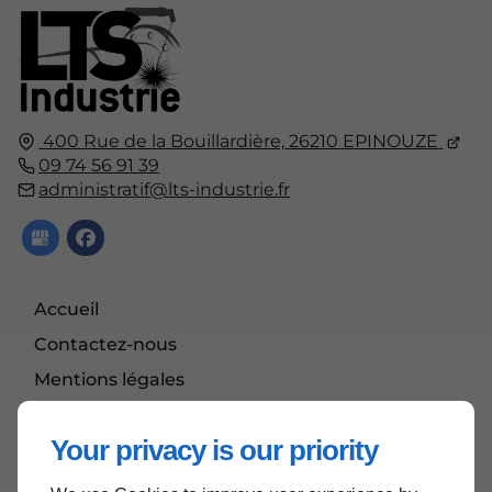
400 Rue de la Bouillardière,
26210
EPINOUZE
09 74 56 91 39
administratif@lts-industrie.fr
Accueil
Contactez-nous
Mentions légales
Plan du site
Your privacy is our priority